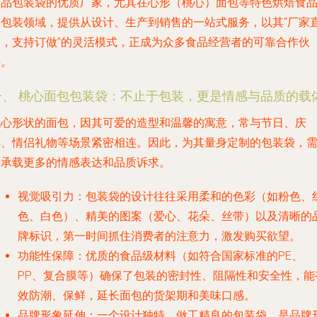
食品包装袋的优质厂家，尤其在心形（桃心）面包等特色烘焙食
的包装领域，提供从设计、生产到销售的一站式服务，以其“厂家
销，支持订做”的灵活模式，正成为众多食品经营者的可靠合作伙
伴。
一、 桃心面包包装袋：不止于包装，更是情感与品质的载
桃心形状的面包，因其可爱的造型和温馨的寓意，常与节日、庆
典、情侣礼物等场景紧密相连。因此，为其量身定制的包装袋，
要承载更多的情感表达和品质诉求。
视觉吸引力
：包装袋的设计往往采用柔和的色彩（如粉色、
色、白色）、精美的图案（爱心、花朵、丝带）以及清晰的
牌标识，第一时间抓住消费者的注意力，激发购买欲望。
功能性保障
：优质的食品级材料（如符合国家标准的PE、
PP、复合膜等）确保了包装的密封性、阻隔性和安全性，能
效防潮、保鲜，延长面包的货架期和美味口感。
品牌形象延伸
：一个设计独特、做工精良的包装袋，是品牌