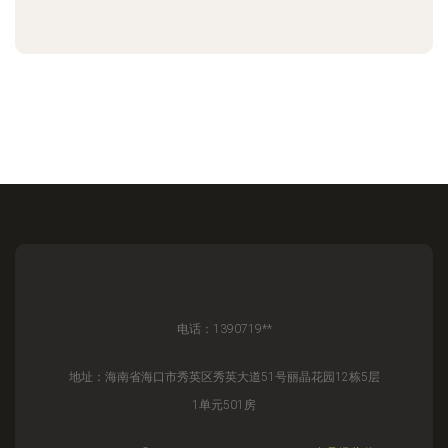
电话：1390719**
地址：海南省海口市秀英区秀英大道51号丽晶花园12栋5层
1单元501房